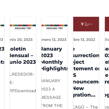
23
junio 20, 2023
enero 12, 2023
octubre 13, 2022
juli
23
Boletín
January
The
Be
Mensual –
2023
Resurrection
20
ts
Junio 2023
Monthly
Project
Ce
Highlights
Statement on
cu
ALREDEDOR-
DHS
de
JANUARY
Announcement
cr
DE-
of New
y
2023 A
TRPDownload…
Migration…
lo
MESSAGE
FROM THE
CHICAGO – The
Los