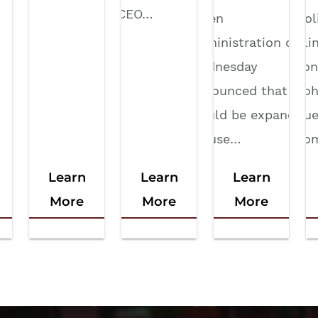
CEO…
Biden
Col
Administration on
Ill
Wednesday
son
announced that it
coh
would be expanding
que
its use…
co
Learn
Learn
Learn
More
More
More