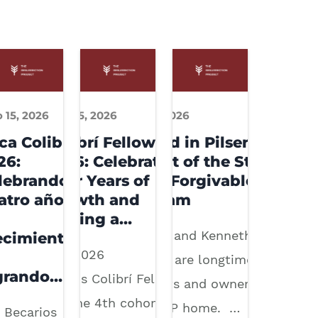
o 15, 2026
julio 15, 2026
julio 2, 2026
ca Colibrí
Colibrí Fellowship
Rooted in Pilsen: The
26:
2026: Celebrating
Impact of the Stay in
lebrando
Four Years of
Place Forgivable Loan
atro años
Growth and
Program
Making a…
Adriana and Kenneth
ecimiento
The 2026
Navarro are longtime Pilsen
grando…
Illinois Colibrí Fellows
residents and owners of a
are the 4th cohort
1997 TRP home. …
 Becarios