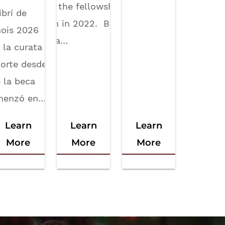
since the fellowship
ibrí de
began in 2022. By:
inois 2026
Hanna…
 la curata
orte desde
 la beca
menzó en…
Learn
Learn
Learn
More
More
More