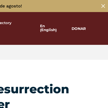
 de agosto!
rectory
En
DONAR
English
(
)
esurrection
er