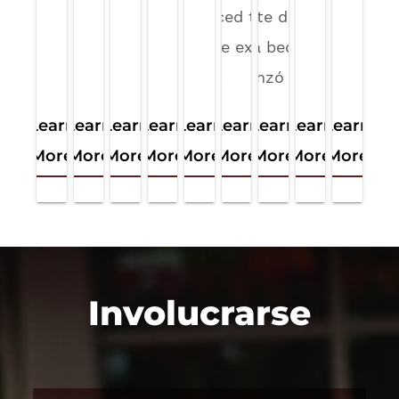
announced that it
cohorte desde
would be expanding
que la beca
its use…
comenzó en…
Learn
Learn
Learn
Learn
Learn
Learn
Learn
Learn
Learn
More
More
More
More
More
More
More
More
More
Involucrarse