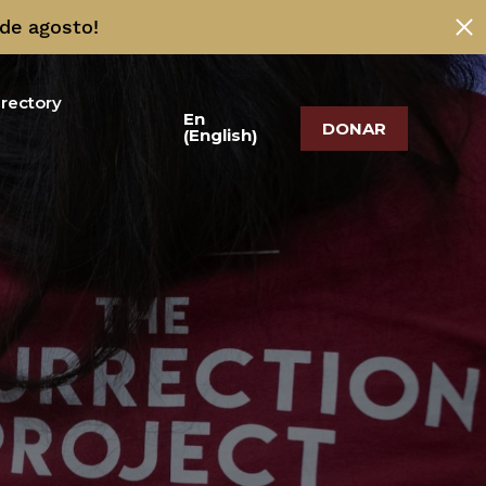
 de agosto!
irectory
En
DONAR
English
(
)