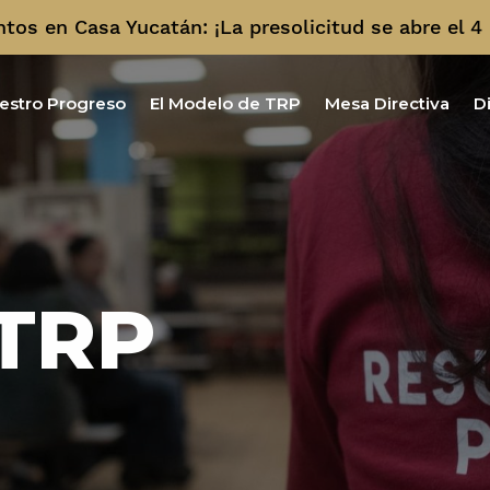
os en Casa Yucatán: ¡La presolicitud se abre el 4
estro Progreso
El Modelo de TRP
Mesa Directiva
D
 TRP